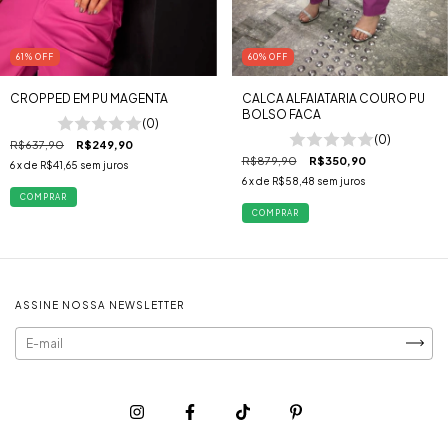
61
%
OFF
60
%
OFF
CROPPED EM PU MAGENTA
CALCA ALFAIATARIA COURO PU
BOLSO FACA
(0)
(0)
R$637,90
R$249,90
R$879,90
R$350,90
6
x de
R$41,65
sem juros
6
x de
R$58,48
sem juros
COMPRAR
COMPRAR
ASSINE NOSSA NEWSLETTER