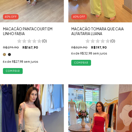
40
%
OFF
40
%
OFF
MACACÃO PANTACOURT EM
MACACÃO TOMARA QUE CAIA
LINHO FABIA
ALFAITARIA LUANA
(0)
(0)
R$279,90
R$167,90
R$329,90
R$197,90
6
x de
R$32,98
sem juros
6
x de
R$27,98
sem juros
COMPRAR
COMPRAR