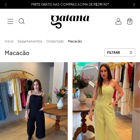
FRETE GRÁTIS NAS COMPRAS ACIMA DE R$299,90*
0
Início
.
Departamentos
.
Corpo todo
.
Macacão
Macacão
FILTRAR