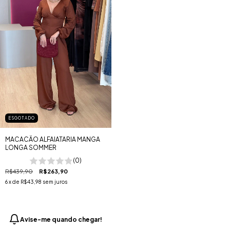
ESGOTADO
MACACÃO ALFAIATARIA MANGA
LONGA SOMMER
(0)
R$439,90
R$263,90
6
x de
R$43,98
sem juros
Avise-me quando chegar!