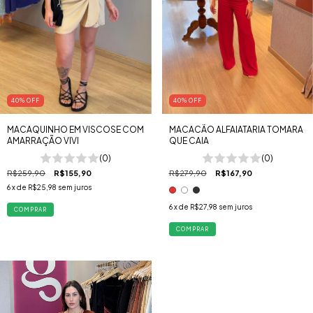
40
%
OFF
40
%
OFF
MACAQUINHO EM VISCOSE COM
MACACÃO ALFAIATARIA TOMARA
AMARRAÇÃO VIVI
QUE CAIA
(0)
(0)
R$259,90
R$155,90
R$279,90
R$167,90
6
x de
R$25,98
sem juros
6
x de
R$27,98
sem juros
COMPRAR
COMPRAR