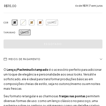
R$115,00
6
x de
R$19,17
sem juros
XADREZ
COR
ÚNICO
TAMANHO
MEIOS DE PAGAMENTO
O
Lenço/Pashmina Estampado
é o acessório perfeito para adicionar
um toque de elegância e personalidade aos seus looks. Versátil e
sofisticado, ele é ideal para transformar produções básicas em
composições cheias de estilo, seja no outono/inverno ou em noites
mais frescas.
Seu formato retangular e as charmosas
franjas nas pontas
permitem
diversas formas de uso: como um lenço clássico no pescoço, uma
pashmina sobre os ombros ou até mesmo como um detalhe criativo.