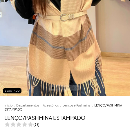
ESGOTADO
Início
.
Departamentos
.
Acessórios
.
Lenços e Pashmina
.
LENÇO/PASHMINA
ESTAMPADO
LENÇO/PASHMINA ESTAMPADO
(0)