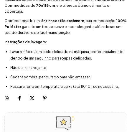
Com medidas de
70x118 cm
, ele oferece ótimo caimento e
cobertura.
Confeccionado em
lãnzinha estilo cashmere
, sua composição
100%
Poliéster
garante um toque suave e aconchegante, além de ser um
tecido durável e de fácil manutenção.
Instruções de lavagem:
Lavar à mão ou em ciclo delicado na máquina, preferencialmente
dentro de um saquinho para roupas delicadas.
Não utilizar alvejante.
Secar à sombra, pendurado para não amassar.
Passar a ferro em temperatura baixa (até 110°C), se necessário.